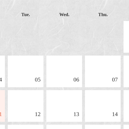
Tue.
Wed.
Thu.
4
05
06
07
1
12
13
14