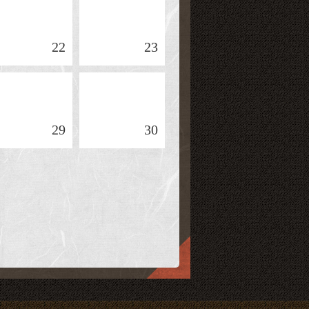
22
23
29
30