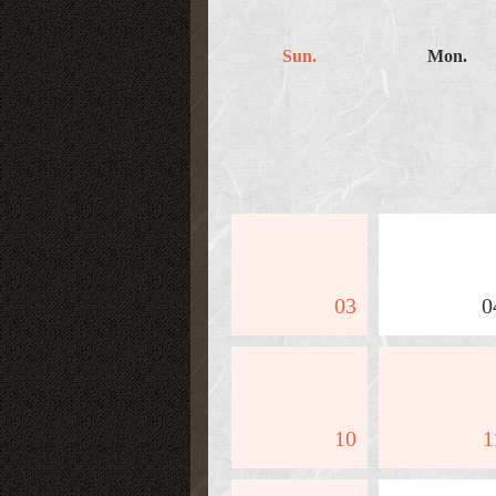
Sun.
Mon.
03
0
10
1